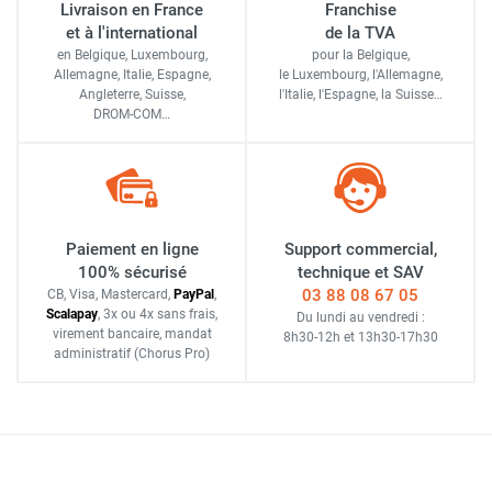
Livraison en France
Franchise
et à l'international
de la TVA
en Belgique, Luxembourg,
pour la Belgique,
Allemagne, Italie, Espagne,
le Luxembourg,
l'Allemagne,
Angleterre, Suisse,
l'Italie,
l'Espagne,
la Suisse…
DROM-COM…
Paiement en ligne
Support commercial,
100% sécurisé
technique et SAV
03 88 08 67 05
CB, Visa, Mastercard,
Pay
Pal
,
Scalapay
,
3x ou 4x sans frais
,
Du lundi au vendredi :
virement bancaire
, mandat
8h30-12h
et
13h30-17h30
administratif
(Chorus Pro)