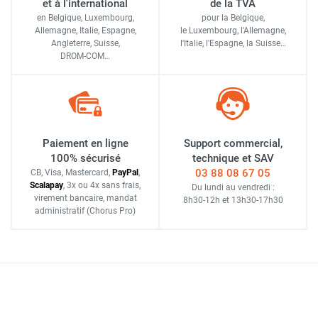
et à l'international
de la TVA
en Belgique, Luxembourg,
pour la Belgique,
Allemagne, Italie, Espagne,
le Luxembourg,
l'Allemagne,
Angleterre, Suisse,
l'Italie,
l'Espagne,
la Suisse…
DROM-COM…
Paiement en ligne
Support commercial,
100% sécurisé
technique et SAV
03 88 08 67 05
CB, Visa, Mastercard,
Pay
Pal
,
Scalapay
,
3x ou 4x sans frais
,
Du lundi au vendredi :
virement bancaire
, mandat
8h30-12h
et
13h30-17h30
administratif
(Chorus Pro)