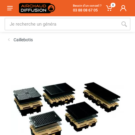
0
Besoin d'un conseil ?
03 88 08 67 05
Caillebotis