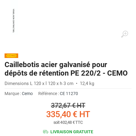
Caillebotis acier galvanisé pour
dépôts de rétention PE 220/2 - CEMO
Dimensions L 120 x l 120 x h 3 cm • 12,4 kg
Marque :
Cemo
Référence :
CE 11270
372,67 €
HT
335,40 €
HT
soit
402,48 €
TTC
LIVRAISON GRATUITE