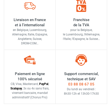
Livraison en France
Franchise
et à l'international
de la TVA
en Belgique, Luxembourg,
pour la Belgique,
Allemagne, Italie, Espagne,
le Luxembourg,
l'Allemagne,
Angleterre, Suisse,
l'Italie,
l'Espagne,
la Suisse…
DROM-COM…
Paiement en ligne
Support commercial,
100% sécurisé
technique et SAV
03 88 08 67 05
CB, Visa, Mastercard,
Pay
Pal
,
Scalapay
,
3x ou 4x sans frais
,
Du lundi au vendredi :
virement bancaire
, mandat
8h30-12h
et
13h30-17h30
administratif
(Chorus Pro)