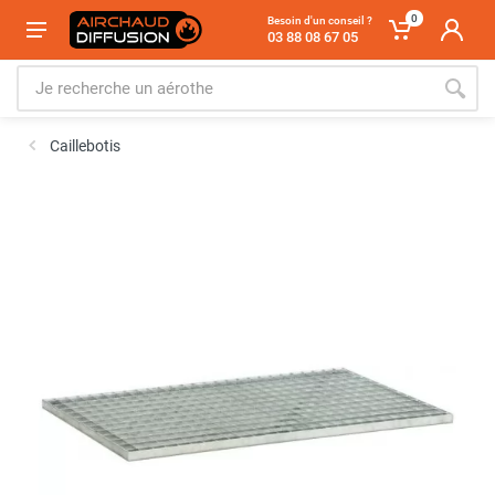
0
Besoin d'un conseil ?
03 88 08 67 05
Caillebotis