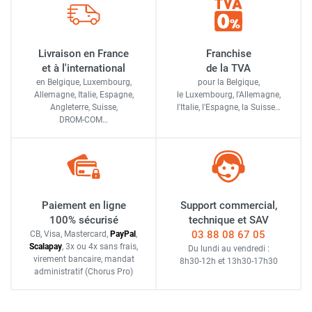
Livraison en France
Franchise
et à l'international
de la TVA
en Belgique, Luxembourg,
pour la Belgique,
Allemagne, Italie, Espagne,
le Luxembourg,
l'Allemagne,
Angleterre, Suisse,
l'Italie,
l'Espagne,
la Suisse…
DROM-COM…
Paiement en ligne
Support commercial,
100% sécurisé
technique et SAV
03 88 08 67 05
CB, Visa, Mastercard,
Pay
Pal
,
Scalapay
,
3x ou 4x sans frais
,
Du lundi au vendredi :
virement bancaire
, mandat
8h30-12h
et
13h30-17h30
administratif
(Chorus Pro)