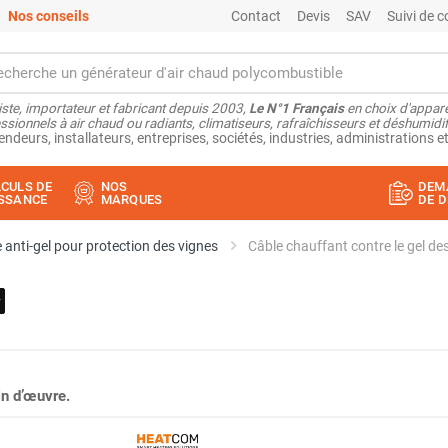
Nos conseils
Contact
Devis
SAV
Suivi de
ste, importateur et fabricant depuis 2003,
Le N°1 Français
en choix d'appare
ssionnels à air chaud ou radiants, climatiseurs, rafraîchisseurs et déshumidifi
endeurs, installateurs, entreprises, sociétés, industries, administrations et
CULS DE
NOS
DEM
SSANCE
MARQUES
DE D
 anti-gel pour protection des vignes
Câble chauffant contre le gel d
n d’œuvre.