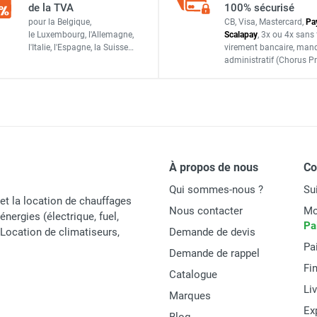
de la TVA
100% sécurisé
el des vignes 2 340 W - 128 mètres linéaires - HEATCOM
pour la Belgique,
CB, Visa, Mastercard,
Pa
Ø7,2 +/-0,2mm
le Luxembourg,
l'Allemagne,
Scalapay
,
3x ou 4x sans 
l'Italie,
l'Espagne,
la Suisse…
virement bancaire
, man
Double, Polymère fluoré
administratif
(Chorus Pr
el des vignes 610 W - 33 mètres linéaires - HEATCOM
3G H07RN-F, 10m
Ruban en aluminium et fil de drainage en cuivre
el des vignes 800 W - 44 mètres linéaires - HEATCOM
Polyoléfine
À propos de nous
C
ECA
Qui sommes-nous ?
Su
IPx7
et la location de chauffages
Nous contacter
Mo
énergies (électrique, fuel,
Pa
e
90° C
t Location de climatiseurs,
Demande de devis
Pa
Demande de rappel
Fi
40 mm
Catalogue
Li
Marques
20 ans
Ex