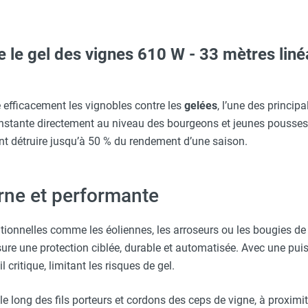
e le gel des vignes 610 W - 33 mètres li
ARNA
Taille XXL - HUSQVARNA
 efficacement les vignobles contre les
gelées
, l’une des princip
nstante directement au niveau des bourgeons et jeunes pousses, i
r 20 m - HEATCOM
e - HEATCOM
t détruire jusqu’à 50 % du rendement d’une saison.
erre-tête réglable - HUSQVARNA
- 11 kW - HEATCOM
rne et performante
aille S - HUSQVARNA
ble chauffant - HEATCOM
ionnelles comme les éoliennes, les arroseurs ou les bougies de 
s - 3,6 kW - HEATCOM
ssure une protection ciblée, durable et automatisée. Avec une pu
Taille XL - HUSQVARNA
critique, limitant les risques de gel.
 - 22 kW - HEATCOM
 le long des fils porteurs et cordons des ceps de vigne, à proxi