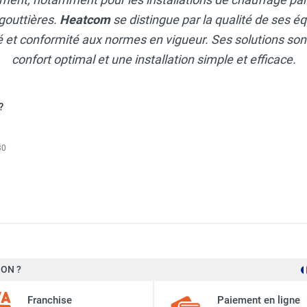
 gouttières.
Heatcom
se distingue par la qualité de ses 
é et conformité aux normes en vigueur. Ses solutions sont
confort optimal et une installation simple et efficace.
?
30
el des vignes 1 190 W - 65 mètres linéaires - HEATCOM
ON ?
18 W/m (personnalisable
el des vignes 490 W - 28 mètres linéaires - HEATCOM
Franchise
Paiement en ligne
230 V - 50Hz