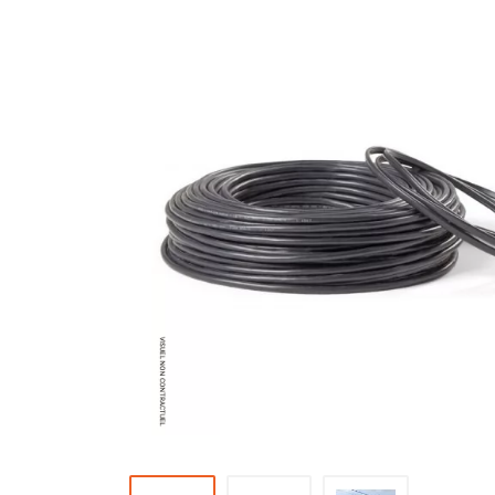
Brumisateur d'air
Coffret de brumisation
Ventilateur brumisateur
Ventilateur / extracteur d'air mobile
Brasseur d'air
Ventilateur fixe
Ventilateur industriel
Ventilateur de chantier
Ventilateur centrifuge
Ventilateur de sol
Ventilateur sur pied
Ventilateur de bureau
Ventilateur de table
Extracteur d'air mural
Extracteur d'air mural hélicoïde
Extracteur d'air mural centrifuge
Extracteur d'air mural ATEX
Extracteur d'air mural résidentiel