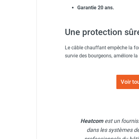
punaises de lit
Garantie 20 ans.
Chauffage électrique infrarouge
Chauffage électrique par convection
Chauffage mobile au fioul et GNR
Une protection sûr
Chauffage fioul soufflant avec
cheminée et réservoir intégré
Chauffage fioul soufflant avec
Le câble chauffant empêche la for
cheminée à raccorder sur citerne
survie des bourgeons, améliore la 
Chauffage fioul soufflant sans
cheminée à combustion directe
Chauffage fioul
Voir to
infrarouge/rayonnant
Chauffage mobile au gaz propane /
butane
Chauffage mobile au gaz à
combustion directe
Heatcom
est un fourni
Chauffage mobile au gaz à
combustion indirecte
dans les systèmes de
Chauffage mobile au gaz rayonnant
professionnels du bâti