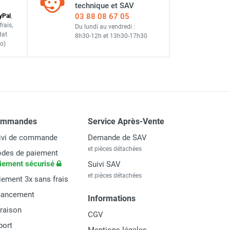
technique et SAV
03 88 08 67 05
y
Pal
,
frais
,
Du lundi au vendredi :
dat
8h30-12h
et
13h30-17h30
o)
ommandes
Service Après-Vente
ivi de commande
Demande de SAV
et pièces détachées
des de paiement
iement sécurisé
Suivi SAV
et pièces détachées
iement 3x sans frais
nancement
Informations
vraison
CGV
port