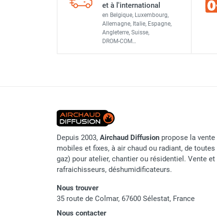
et à l'international
Parasol chauffant et radiant
Câble chauffant contre le g
en Belgique, Luxembourg,
Diamètre du câble
infrarouge sur mât
Allemagne, Italie, Espagne,
Angleterre, Suisse,
Parasol chauffant à gaz
Conducteur chauffant
DROM-COM…
Parasol chauffant et radiant sur
Câble chauffant contre le g
Câble d'alimentation
mât électrique
Chauffe terrasse aux pellets
Écran
Chauffage infrarouge fixe mur et
Câble chauffant contre le g
plafond
Gaine extérieure
Chauffage radiant électrique
Chauffage Infrarouge électrique fixe
Réaction au feu, CPR
Panneau rayonnant
Indice IP
Depuis 2003,
Airchaud Diffusion
propose la vente 
Lustre infrarouge électrique
mobiles et fixes, à air chaud ou radiant, de toutes 
suspendu
Température maximale tolérabl
gaz) pour atelier, chantier ou résidentiel. Vente e
Réglette et cassette rayonnante
du câble
rafraichisseurs, déshumidificateurs.
Chauffage tube radiant et radiant
lumineux au gaz
Rayon minimale de courbure
Nous trouver
Chauffage radiant tube suspendu
35 route de Colmar, 67600 Sélestat, France
Garantie
au gaz
Nous contacter