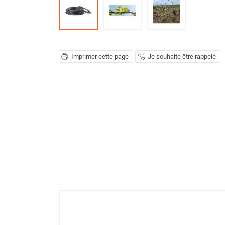
Déstratificateur ventilateur de
plafond
Déstratificateur industriel à pales
Déstratificateur industriel caréné
Déstratificateur de plafond design
Imprimer cette page
Je souhaite être rappelé
Déstratificateur Airius
VMC
Caisson d'Extraction VMC Collective
Caisson d'Extraction VMC tertiaire
Déshumidificateur d'air
Déshumidificateur mobile
professionnel
Déshumidificateur fixe
Déshumidificateur de maison et de
confort
Déshumidificateur à adsorption /
Déshydrateur
Humidificateur d'air
Purificateur d'air