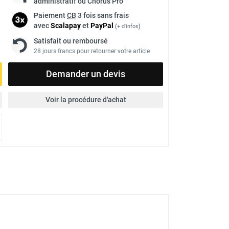
administratif ou Chorus Pro
Paiement
CB
3 fois sans frais
avec
Scalapay
et
Pay
Pal
(
+ d'infos
)
Satisfait ou remboursé
28 jours francs pour retourner votre article
Demander un devis
Voir la procédure d'achat