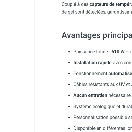
Couplé à des
capteurs de tempéra
Chauffage FARM au gaz
de gel sont détectées, garantissan
Chauffage FARM au fioul
Chauffage d'atelier granulés / bois /
carton
Avantages princip
Chaudière fixe à eau
Aérotherme fixe mural
Aérotherme électrique
Puissance totale :
610 W
– r
Aérotherme au gaz
Installation rapide
avec conn
Aérotherme à eau chaude ou froide
Aérotherme au fioul
Fonctionnement
automatisé
Aérotherme pompe à chaleur
Câbles résistants aux UV et 
(détente directe)
Chauffage mobile électrique, fioul et
Aucun entretien
nécessaire.
gaz
Chauffage mobile électrique
Système écologique et durab
Chauffage électrique soufflant
Personnalisation possible se
Chauffage haute température pour
étuvage industriel ou destruction
Disponible en différentes lo