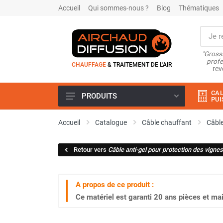
Accueil
Qui sommes-nous ?
Blog
Thématiques
"Grossi
profe
CHAUFFAGE
& TRAITEMENT DE L'AIR
rev
CAL
PRODUITS
PUI
Airchaud Location
Accueil
Catalogue
Câble chauffant
Câble
Climatiseur
Climatiseur mobile
Retour vers
Câble anti-gel pour protection des vignes
Climatiseur mobile résidentiel et
tertiaire
Climatiseur fixe
A propos de ce produit :
Rafraîchisseur d'air
Ce matériel est garanti
20 ans
pièces et mai
Rafraichisseur d'air mobile
Rafraîchisseur d'air gainable
Rafraichisseur d’air fixe