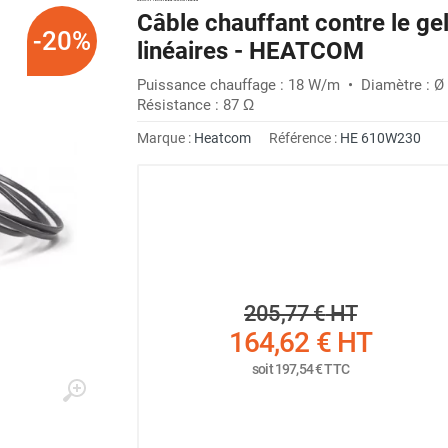
Câble chauffant contre le ge
-20%
linéaires - HEATCOM
Puissance chauffage : 18 W/m • Diamètre : Ø 
Résistance : 87 Ω
Marque :
Heatcom
Référence :
HE 610W230
205,77 €
HT
164,62 €
HT
soit
197,54 €
TTC