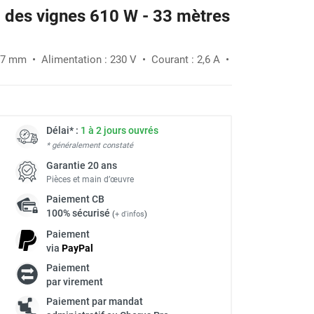
l des vignes 610 W - 33 mètres
-20%
7 mm • Alimentation : 230 V • Courant : 2,6 A •
Délai* :
1 à 2 jours ouvrés
* généralement constaté
Garantie 20 ans
Pièces et main d’œuvre
Paiement
CB
100% sécurisé
(
+ d'infos
)
Paiement
via
Pay
Pal
Paiement
par virement
Paiement par mandat