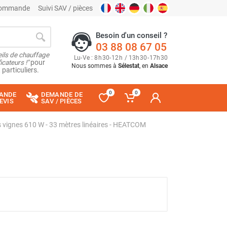
 commande
Suivi SAV / pièces
Besoin d'un conseil ?
03 88 08 67 05
ils de chauffage
Lu
-
Ve
: 8
h
30
-
12
h
/ 13
h
30
-
17
h
30
cateurs !"
pour
Nous sommes à
Sélestat
, en
Alsace
 particuliers.
0
0
ANDE
DEMANDE DE
EVIS
SAV / PIÈCES
es vignes 610 W - 33 mètres linéaires - HEATCOM