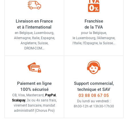
Livraison en France
Franchise
et à l'international
de la TVA
en Belgique, Luxembourg,
pour la Belgique,
Allemagne, Italie, Espagne,
le Luxembourg,
l'Allemagne,
Angleterre, Suisse,
l'Italie,
l'Espagne,
la Suisse…
DROM-COM…
Paiement en ligne
Support commercial,
100% sécurisé
technique et SAV
03 88 08 67 05
CB, Visa, Mastercard,
Pay
Pal
,
Scalapay
,
3x ou 4x sans frais
,
Du lundi au vendredi :
virement bancaire
, mandat
8h30-12h
et
13h30-17h30
administratif
(Chorus Pro)