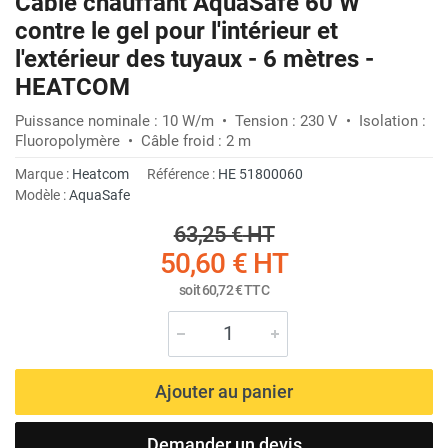
Câble chauffant AquaSafe 60 W
contre le gel pour l'intérieur et
l'extérieur des tuyaux - 6 mètres -
HEATCOM
Puissance nominale : 10 W/m • Tension : 230 V • Isolation :
Fluoropolymère • Câble froid : 2 m
Marque :
Heatcom
Référence :
HE 51800060
Modèle :
AquaSafe
63,25 €
HT
50,60 €
HT
soit
60,72 €
TTC
Ajouter au panier
Demander un devis