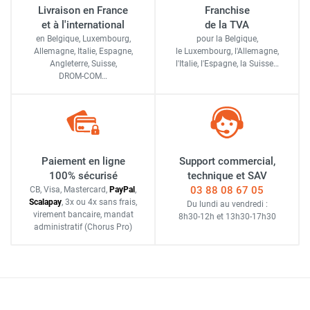
Livraison en France
Franchise
et à l'international
de la TVA
en Belgique, Luxembourg,
pour la Belgique,
Allemagne, Italie, Espagne,
le Luxembourg,
l'Allemagne,
Angleterre, Suisse,
l'Italie,
l'Espagne,
la Suisse…
DROM-COM…
Paiement en ligne
Support commercial,
100% sécurisé
technique et SAV
03 88 08 67 05
CB, Visa, Mastercard,
Pay
Pal
,
Scalapay
,
3x ou 4x sans frais
,
Du lundi au vendredi :
virement bancaire
, mandat
8h30-12h
et
13h30-17h30
administratif
(Chorus Pro)