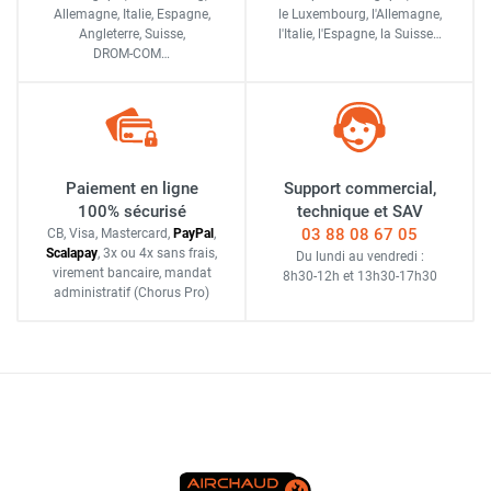
Allemagne, Italie, Espagne,
le Luxembourg,
l'Allemagne,
Angleterre, Suisse,
l'Italie,
l'Espagne,
la Suisse…
DROM-COM…
Paiement en ligne
Support commercial,
100% sécurisé
technique et SAV
03 88 08 67 05
CB, Visa, Mastercard,
Pay
Pal
,
Scalapay
,
3x ou 4x sans frais
,
Du lundi au vendredi :
virement bancaire
, mandat
8h30-12h
et
13h30-17h30
administratif
(Chorus Pro)