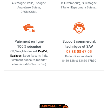
Allemagne, Italie, Espagne,
le Luxembourg,
l'Allemagne,
Angleterre, Suisse,
l'Italie,
l'Espagne,
la Suisse…
DROM-COM…
Paiement en ligne
Support commercial,
100% sécurisé
technique et SAV
03 88 08 67 05
CB, Visa, Mastercard,
Pay
Pal
,
Scalapay
,
3x ou 4x sans frais
,
Du lundi au vendredi :
virement bancaire
, mandat
8h30-12h
et
13h30-17h30
administratif
(Chorus Pro)