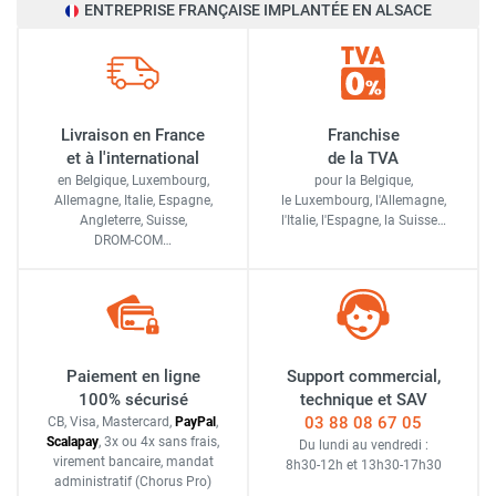
ENTREPRISE FRANÇAISE IMPLANTÉE EN ALSACE
Livraison en France
Franchise
et à l'international
de la TVA
en Belgique, Luxembourg,
pour la Belgique,
Allemagne, Italie, Espagne,
le Luxembourg,
l'Allemagne,
Angleterre, Suisse,
l'Italie,
l'Espagne,
la Suisse…
DROM-COM…
Paiement en ligne
Support commercial,
100% sécurisé
technique et SAV
03 88 08 67 05
CB, Visa, Mastercard,
Pay
Pal
,
Scalapay
,
3x ou 4x sans frais
,
Du lundi au vendredi :
virement bancaire
, mandat
8h30-12h
et
13h30-17h30
administratif
(Chorus Pro)