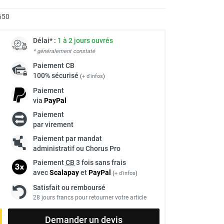
650
Délai* :
1 à 2 jours ouvrés
* généralement constaté
Paiement
CB
100% sécurisé
(
+ d'infos
)
Paiement
via
Pay
Pal
Paiement
par virement
Paiement par mandat
administratif ou Chorus Pro
Paiement
CB
3 fois sans frais
avec
Scalapay
et
Pay
Pal
(
+ d'infos
)
Satisfait ou remboursé
28 jours francs pour retourner votre article
Demander un devis