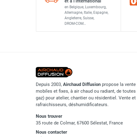
et à l'international
Marque
Bouchon plein galvanisé 
Chauffage FARM au gaz
en Belgique, Luxembourg,
Allemagne, Italie, Espagne,
Référence fournisseur
Chauffage FARM au fioul
Angleterre, Suisse,
Chauffage d'atelier granulés / bois /
DROM-COM…
Origine
Bouchon grillagé galvani
carton
Chaudière fixe à eau
Classement produit
Aérotherme fixe mural
Bouchon plein galvanisé 
Aérotherme électrique
Aérotherme au gaz
Aérotherme à eau chaude ou froide
Aérotherme au fioul
Aérotherme pompe à chaleur
Depuis 2003,
Airchaud Diffusion
propose la vente 
(détente directe)
mobiles et fixes, à air chaud ou radiant, de toutes 
Chauffage mobile électrique, fioul et
gaz) pour atelier, chantier ou résidentiel. Vente e
gaz
rafraichisseurs, déshumidificateurs.
Chauffage mobile électrique
Nous trouver
Chauffage électrique soufflant
35 route de Colmar, 67600 Sélestat, France
Chauffage haute température pour
étuvage industriel ou destruction
Nous contacter