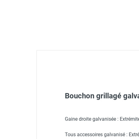
Déstratificateur ventilateur de
plafond
Déstratificateur industriel à pales
Déstratificateur industriel caréné
Déstratificateur de plafond design
Déstratificateur Airius
VMC
Caisson d'Extraction VMC Collective
Caisson d'Extraction VMC tertiaire
Déshumidificateur d'air
Déshumidificateur mobile
professionnel
Déshumidificateur fixe
Bouchon grillagé ga
Déshumidificateur de maison et de
confort
Déshumidificateur à adsorption /
Gaine droite galvanisée : Extrémi
Déshydrateur
Humidificateur d'air
Tous accessoires galvanisé : Ext
Purificateur d'air