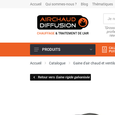
Accueil
Qui sommes-nous ?
Blog
Thématiques
"Grossi
profe
CHAUFFAGE
& TRAITEMENT DE L'AIR
rev
CAL
PRODUITS
PUI
Airchaud Location
Accueil
Catalogue
Gaine d'air chaud et ventil
Climatiseur
Climatiseur mobile
Retour vers
Gaine rigide galvanisée
Climatiseur mobile résidentiel et
tertiaire
Climatiseur fixe
Rafraîchisseur d'air
Rafraichisseur d'air mobile
Rafraîchisseur d'air gainable
Rafraichisseur d’air fixe