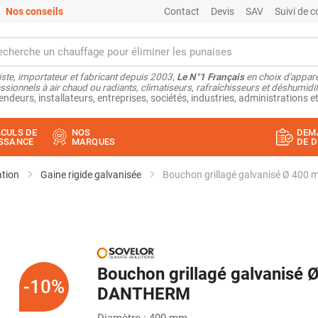
Nos conseils
Contact
Devis
SAV
Suivi de
ste, importateur et fabricant depuis 2003,
Le N°1 Français
en choix d'appare
ssionnels à air chaud ou radiants, climatiseurs, rafraîchisseurs et déshumidifi
endeurs, installateurs, entreprises, sociétés, industries, administrations et
CULS DE
NOS
DEM
SSANCE
MARQUES
DE D
ation
Gaine rigide galvanisée
Bouchon grillagé galvanisé Ø 4
Bouchon grillagé galvanisé
-10%
DANTHERM
Diamètre : 400 mm