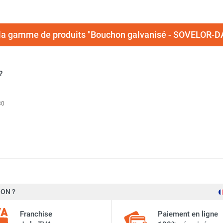
e la gamme de produits "Bouchon galvanisé - SOVELOR
?
30
sé Ø 355 mm - SOVELOR-DANTHERM
ON ?
Ø 315 mm - SOVELOR-DANTHERM
Franchise
Paiement en ligne