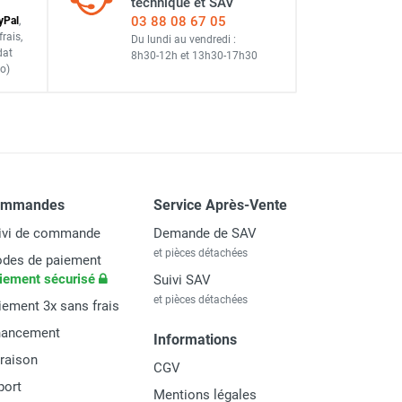
technique et SAV
03 88 08 67 05
y
Pal
,
frais
,
Du lundi au vendredi :
dat
8h30-12h
et
13h30-17h30
o)
ommandes
Service Après-Vente
ivi de commande
Demande de SAV
et pièces détachées
des de paiement
iement sécurisé
Suivi SAV
et pièces détachées
iement 3x sans frais
nancement
Informations
vraison
CGV
port
Mentions légales