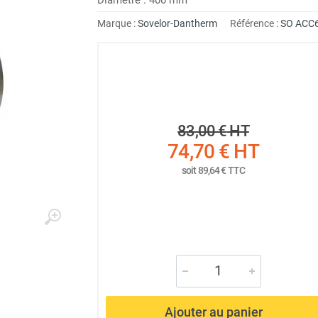
Marque :
Sovelor-Dantherm
Référence :
SO ACC
83,00 €
HT
74,70 €
HT
soit
89,64 €
TTC
Ajouter au panier