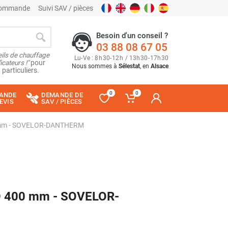
 commande
Suivi SAV / pièces
Besoin d'un conseil ?
03 88 08 67 05
ils de chauffage
Lu
-
Ve
: 8
h
30
-
12
h
/ 13
h
30
-
17
h
30
cateurs !"
pour
Nous sommes à
Sélestat
, en
Alsace
 particuliers.
0
0
ANDE
DEMANDE DE
EVIS
SAV / PIÈCES
00 mm - SOVELOR-DANTHERM
 Ø 400 mm - SOVELOR-