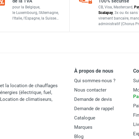
de la TVA
100% sécurisé
Sovelor-Dantherm
Ø 355 mm - SOVELOR-DANTHERM
pour la Belgique,
CB, Visa, Mastercard,
Pa
le Luxembourg,
l'Allemagne,
Scalapay
,
3x ou 4x sans 
ACC650
l'Italie,
l'Espagne,
la Suisse…
virement bancaire
, man
administratif
(Chorus Pr
France
sé Ø 450 mm - SOVELOR-DANTHERM
ACCESSOIRES
Ø 630 mm - SOVELOR-DANTHERM
À propos de nous
C
Qui sommes-nous ?
Su
et la location de chauffages
Nous contacter
Mo
énergies (électrique, fuel,
Pa
t Location de climatiseurs,
Demande de devis
Pa
Demande de rappel
Fi
Catalogue
Li
Marques
Ex
Blog