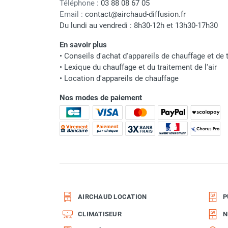
Téléphone :
03 88 08 67 05
punaises de lit
Email :
contact@airchaud-diffusion.fr
Chauffage électrique infrarouge
Du lundi au vendredi : 8h30-12h et 13h30-17h30
Chauffage électrique par convection
Chauffage mobile au fioul et GNR
En savoir plus
Chauffage fioul soufflant avec
•
Conseils d'achat d'appareils de chauffage et de t
cheminée et réservoir intégré
•
Lexique du chauffage et du traitement de l'air
Chauffage fioul soufflant avec
•
Location d'appareils de chauffage
cheminée à raccorder sur citerne
Nos modes de paiement
Chauffage fioul soufflant sans
cheminée à combustion directe
Chauffage fioul
infrarouge/rayonnant
Chauffage mobile au gaz propane /
butane
Chauffage mobile au gaz à
combustion directe
AIRCHAUD LOCATION
P
Chauffage mobile au gaz à
combustion indirecte
CLIMATISEUR
N
Chauffage mobile au gaz rayonnant