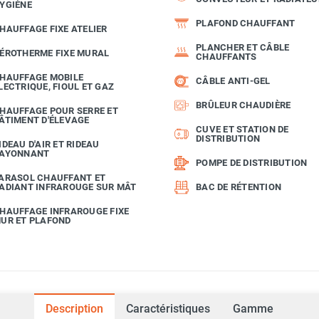
YGIÈNE
PLAFOND CHAUFFANT
HAUFFAGE FIXE ATELIER
PLANCHER ET CÂBLE
ÉROTHERME FIXE MURAL
CHAUFFANTS
HAUFFAGE MOBILE
CÂBLE ANTI-GEL
LECTRIQUE, FIOUL ET GAZ
BRÛLEUR CHAUDIÈRE
HAUFFAGE POUR SERRE ET
ÂTIMENT D'ÉLEVAGE
CUVE ET STATION DE
DISTRIBUTION
IDEAU D'AIR ET RIDEAU
AYONNANT
POMPE DE DISTRIBUTION
ARASOL CHAUFFANT ET
ADIANT INFRAROUGE SUR MÂT
BAC DE RÉTENTION
HAUFFAGE INFRAROUGE FIXE
UR ET PLAFOND
Description
Caractéristiques
Gamme