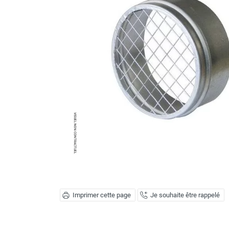
Brumisateur d'air
Coffret de brumisation
Ventilateur brumisateur
Ventilateur / extracteur d'air mobile
Brasseur d'air
Ventilateur fixe
Ventilateur industriel
Ventilateur de chantier
Ventilateur centrifuge
Ventilateur de sol
Ventilateur sur pied
Ventilateur de bureau
Ventilateur de table
Extracteur d'air mural
Extracteur d'air mural hélicoïde
Extracteur d'air mural centrifuge
Imprimer cette page
Je souhaite être rappelé
Extracteur d'air mural ATEX
Extracteur d'air mural résidentiel