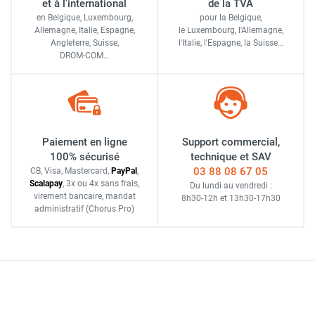
et à l'international
de la TVA
en Belgique, Luxembourg,
pour la Belgique,
Allemagne, Italie, Espagne,
le Luxembourg,
l'Allemagne,
Angleterre, Suisse,
l'Italie,
l'Espagne,
la Suisse…
DROM-COM…
Paiement en ligne
Support commercial,
100% sécurisé
technique et SAV
03 88 08 67 05
CB, Visa, Mastercard,
Pay
Pal
,
Scalapay
,
3x ou 4x sans frais
,
Du lundi au vendredi :
virement bancaire
, mandat
8h30-12h
et
13h30-17h30
administratif
(Chorus Pro)