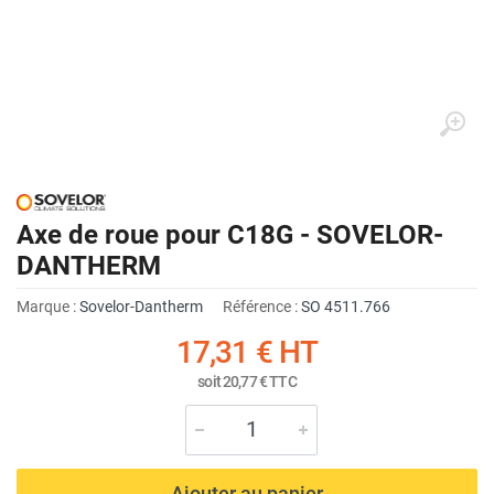
Axe de roue pour C18G - SOVELOR-
DANTHERM
Marque :
Sovelor-Dantherm
Référence :
SO 4511.766
17,31 €
HT
soit
20,77 €
TTC
Ajouter au panier