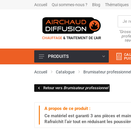
Accueil
Qui sommes-nous ?
Blog
Thématiques
"Grossi
profe
CHAUFFAGE
& TRAITEMENT DE L'AIR
rev
CAL
PRODUITS
PUI
Airchaud Location
Accueil
Catalogue
Brumisateur professionne
Climatiseur
Climatiseur mobile
Retour vers
Brumisateur professionnel
Climatiseur mobile résidentiel et
tertiaire
Climatiseur fixe
A propos de ce produit :
Rafraîchisseur d'air
Ce matériel est garanti
3 ans
pièces et main
Rafraichisseur d'air mobile
Rafraîchit l’air tout en réduisant les poussi
Rafraîchisseur d'air gainable
Rafraichisseur d’air fixe