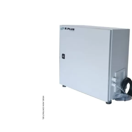
Brumisateur d'air
Coffret de brumisation
Ventilateur brumisateur
Ventilateur / extracteur d'air mobile
Brasseur d'air
Ventilateur fixe
Ventilateur industriel
Ventilateur de chantier
Ventilateur centrifuge
Ventilateur de sol
Ventilateur sur pied
Ventilateur de bureau
Ventilateur de table
Extracteur d'air mural
Extracteur d'air mural hélicoïde
Extracteur d'air mural centrifuge
Extracteur d'air mural ATEX
Extracteur d'air mural résidentiel