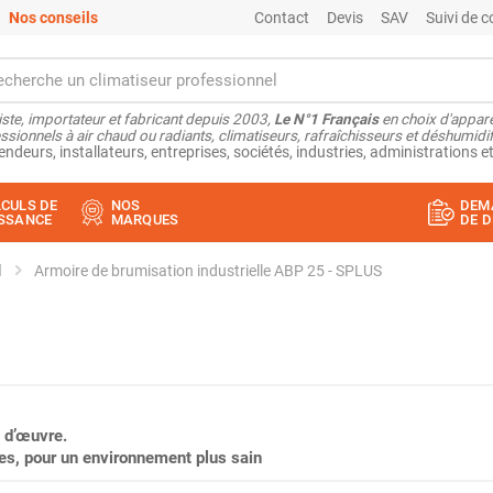
Nos conseils
Contact
Devis
SAV
Suivi de
ste, importateur et fabricant depuis 2003,
Le N°1 Français
en choix d'appare
ssionnels à air chaud ou radiants, climatiseurs, rafraîchisseurs et déshumidifi
endeurs, installateurs, entreprises, sociétés, industries, administrations et
CULS DE
NOS
DEM
SSANCE
MARQUES
DE D
l
Armoire de brumisation industrielle ABP 25 - SPLUS
 d’œuvre.
ères, pour un environnement plus sain