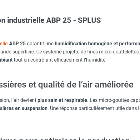
n industrielle ABP 25 - SPLUS
aille S - HUSQVARNA
c avec protège-menton Smartguard PE 10H - HUSQVARNA
24 - PTC 3/8" LN - SPLUS
elle
ABP 25
garantit une
humidification homogène et perform
ande superficie. Ce système projette de fines micro-gouttelettes
mbiant
tout en contrôlant efficacement l’humidité.
ARNA
on au mètre - SPLUS
ières et qualité de l’air améliorée
Taille XXL - HUSQVARNA
ion, l’air devient
plus sain et respirable
. Les micro-gouttes capte
ssières en suspension
. Une réponse particulièrement utile dans 
Taille M - HUSQVARNA
 du départ avant 13h) - SPLUS