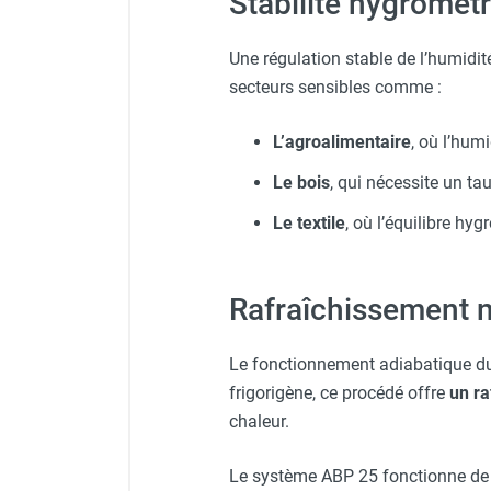
Stabilité hygromét
Chauffage FARM au gaz
Chauffage FARM au fioul
Une régulation stable de l’humidit
Chauffage d'atelier granulés / bois /
secteurs sensibles comme :
carton
Chaudière fixe à eau
L’agroalimentaire
, où l’hum
Aérotherme fixe mural
Le bois
, qui nécessite un tau
Aérotherme électrique
Aérotherme au gaz
Le textile
, où l’équilibre hyg
Aérotherme à eau chaude ou froide
Aérotherme au fioul
Aérotherme pompe à chaleur
Rafraîchissement n
(détente directe)
Chauffage mobile électrique, fioul et
Le fonctionnement adiabatique 
gaz
frigorigène, ce procédé offre
un ra
Chauffage mobile électrique
Chauffage électrique soufflant
chaleur.
Chauffage haute température pour
étuvage industriel ou destruction
Le système ABP 25 fonctionne d