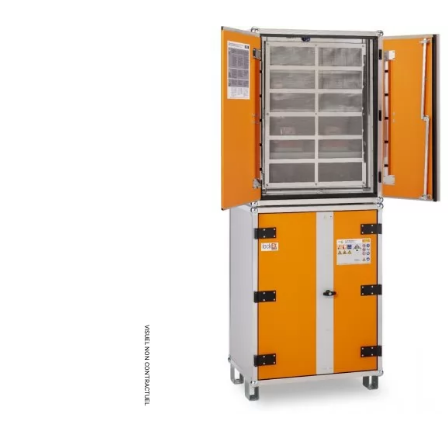
Brumisateur d'air
Coffret de brumisation
Ventilateur brumisateur
Ventilateur / extracteur d'air mobile
Brasseur d'air
Ventilateur fixe
Ventilateur industriel
Ventilateur de chantier
Ventilateur centrifuge
Ventilateur de sol
Ventilateur sur pied
Ventilateur de bureau
Ventilateur de table
Extracteur d'air mural
Extracteur d'air mural hélicoïde
Extracteur d'air mural centrifuge
Extracteur d'air mural ATEX
Extracteur d'air mural résidentiel