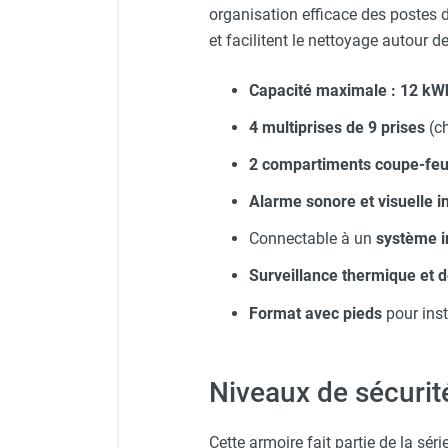
organisation efficace des postes 
Chauffage FARM au gaz
et facilitent le nettoyage autour de
Chauffage FARM au fioul
Chauffage d'atelier granulés / bois /
Capacité maximale : 12 kW
carton
Chaudière fixe à eau
4 multiprises de 9 prises
(ch
Aérotherme fixe mural
2 compartiments coupe-feu
Aérotherme électrique
Aérotherme au gaz
Alarme sonore et visuelle i
Aérotherme à eau chaude ou froide
Connectable à un
système i
Aérotherme au fioul
Aérotherme pompe à chaleur
Surveillance thermique et 
(détente directe)
Chauffage mobile électrique, fioul et
Format avec pieds
pour inst
gaz
Chauffage mobile électrique
Chauffage électrique soufflant
Niveaux de sécuri
Chauffage haute température pour
étuvage industriel ou destruction
Cette armoire fait partie de la sér