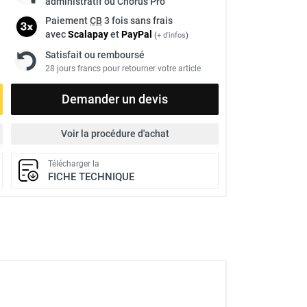
administratif ou Chorus Pro
Paiement
CB
3 fois sans frais
avec
Scalapay
et
Pay
Pal
(
+ d'infos
)
Satisfait ou remboursé
28 jours francs pour retourner votre article
Demander un devis
Voir la procédure d'achat
Télécharger la
FICHE TECHNIQUE