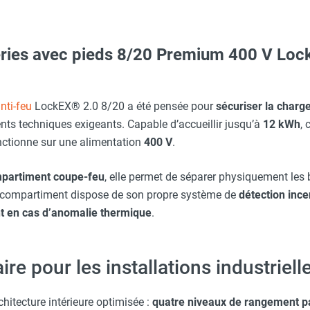
teries avec pieds 8/20 Premium 400 V Lo
c avec protège-menton Smartguard PE 10H - HUSQVARNA
ARNA
nti-feu
LockEX® 2.0 8/20 a été pensée pour
sécuriser la charge
s techniques exigeants. Capable d’accueillir jusqu’à
12 kWh
, 
 camion hayon - CEMO
our batteries Lithium - CEMO
nctionne sur une alimentation
400 V
.
erre-tête réglable - HUSQVARNA
umée sans fil - Lot de 2 - CEMO
partiment coupe-feu
, elle permet de séparer physiquement les 
compartiment dispose de son propre système de
détection ince
O - HUSQVARNA
t en cas d’anomalie thermique
.
res anti-feu batteries Lithium - CEMO
Taille M - HUSQVARNA
e pour les installations industriell
hitecture intérieure optimisée :
quatre niveaux de rangement p