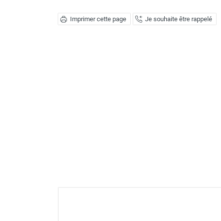
Déstratificateur ventilateur de
plafond
Imprimer cette page
Je souhaite être rappelé
Déstratificateur industriel à pales
Déstratificateur industriel caréné
Déstratificateur de plafond design
Déstratificateur Airius
VMC
Caisson d'Extraction VMC Collective
Caisson d'Extraction VMC tertiaire
Déshumidificateur d'air
Déshumidificateur mobile
professionnel
Déshumidificateur fixe
Déshumidificateur de maison et de
confort
Déshumidificateur à adsorption /
Déshydrateur
Humidificateur d'air
Purificateur d'air