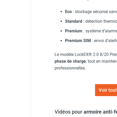
punaises de lit
Chauffage électrique infrarouge
Eco
: stockage sécurisé san
Chauffage électrique par convection
Chauffage mobile au fioul et GNR
Standard
: détection thermi
Chauffage fioul soufflant avec
Premium
: système d’alarme
cheminée et réservoir intégré
Chauffage fioul soufflant avec
Premium SIM
: envoi d’aler
cheminée à raccorder sur citerne
Chauffage fioul soufflant sans
Le modèle LockEX® 2.0 8/20 Premi
cheminée à combustion directe
phase de charge
, tout en mainten
Chauffage fioul
professionnelles.
infrarouge/rayonnant
Chauffage mobile au gaz propane /
butane
Chauffage mobile au gaz à
Voir tou
combustion directe
Chauffage mobile au gaz à
combustion indirecte
Vidéos pour
armoire anti-
Chauffage mobile au gaz rayonnant