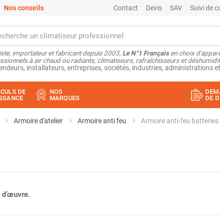
Nos conseils
Contact
Devis
SAV
Suivi de
ste, importateur et fabricant depuis 2003,
Le N°1 Français
en choix d'appare
ssionnels à air chaud ou radiants, climatiseurs, rafraîchisseurs et déshumidifi
endeurs, installateurs, entreprises, sociétés, industries, administrations et
CULS DE
NOS
DEM
SSANCE
MARQUES
DE D
Armoire d'atelier
Armoire anti feu
Armoire anti-feu batteri
 d’œuvre.