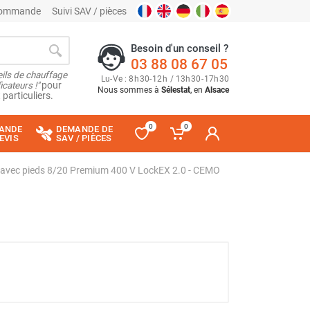
 commande
Suivi SAV / pièces
Besoin d'un conseil ?
03 88 08 67 05
ils de chauffage
Lu
-
Ve
: 8
h
30
-
12
h
/ 13
h
30
-
17
h
30
cateurs !"
pour
Nous sommes à
Sélestat
, en
Alsace
 particuliers.
0
0
ANDE
DEMANDE DE
EVIS
SAV / PIÈCES
es avec pieds 8/20 Premium 400 V LockEX 2.0 - CEMO