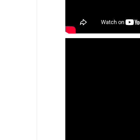
Parasol chauffant et radiant
infrarouge sur mât
Parasol chauffant à gaz
//www.youtube.com/embed/3KP
Parasol chauffant et radiant sur
mât électrique
Chauffe terrasse aux pellets
Chauffage infrarouge fixe mur et
plafond
Chauffage radiant électrique
Chauffage Infrarouge électrique fixe
Panneau rayonnant
Lustre infrarouge électrique
suspendu
Réglette et cassette rayonnante
Chauffage tube radiant et radiant
lumineux au gaz
Chauffage radiant tube suspendu
au gaz