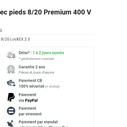
avec pieds 8/20 Premium 400 V
kg
:
8/20 LockEX 2.0
Délai* :
1 à 2 jours ouvrés
* généralement constaté
Garantie 2 ans
Pièces et main d’œuvre
Paiement
CB
100% sécurisé
(
+ d'infos
)
Paiement
via
Pay
Pal
Paiement
à
par virement
Paiement par mandat