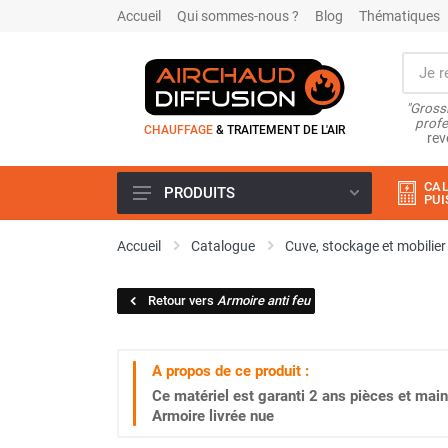
Accueil
Qui sommes-nous ?
Blog
Thématiques
"Grossi
profe
CHAUFFAGE
& TRAITEMENT DE L'AIR
rev
CAL
PRODUITS
PUI
Airchaud Location
Accueil
Catalogue
Cuve, stockage et mobilier
Climatiseur
Climatiseur mobile
Retour vers
Armoire anti feu
Climatiseur mobile résidentiel et
tertiaire
Climatiseur fixe
A propos de ce produit :
Rafraîchisseur d'air
Ce matériel est garanti
2 ans
pièces et main
Rafraichisseur d'air mobile
Armoire livrée nue
Rafraîchisseur d'air gainable
Rafraichisseur d’air fixe