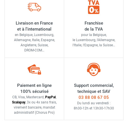
Livraison en France
Franchise
et à l'international
de la TVA
en Belgique, Luxembourg,
pour la Belgique,
Allemagne, Italie, Espagne,
le Luxembourg,
l'Allemagne,
Angleterre, Suisse,
l'Italie,
l'Espagne,
la Suisse…
DROM-COM…
Paiement en ligne
Support commercial,
100% sécurisé
technique et SAV
03 88 08 67 05
CB, Visa, Mastercard,
Pay
Pal
,
Scalapay
,
3x ou 4x sans frais
,
Du lundi au vendredi :
virement bancaire
, mandat
8h30-12h
et
13h30-17h30
administratif
(Chorus Pro)