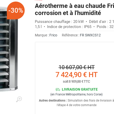
Aérotherme à eau chaude Fr
-30%
corrosion et à l'humidité
Puissance chauffage : 20 kW • Débit d'air : 2
1,5 l • Indice de protection : IP65 • Poids : 32
Marque :
Frico
Référence :
FR SWXCS12
10 607,00 €
HT
7 424,90 €
HT
soit
8 909,88 €
TTC
LIVRAISON GRATUITE
(en France Métropolitaine, hors Corse)
Autres destinations :
Simulation des frais de livraison 
l'étape 4 de votre commande