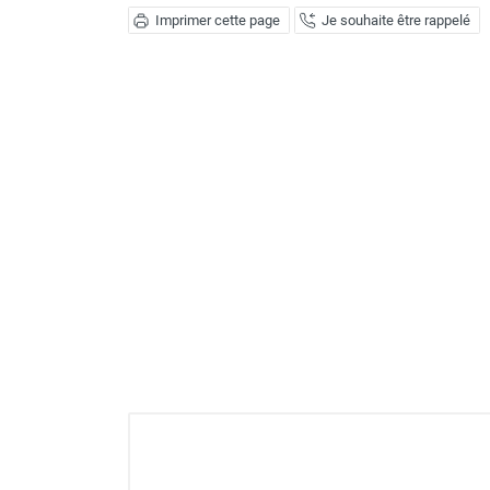
Déstratificateur ventilateur de
Imprimer cette page
Je souhaite être rappelé
plafond
Déstratificateur industriel à pales
Déstratificateur industriel caréné
Déstratificateur de plafond design
Déstratificateur Airius
VMC
Caisson d'Extraction VMC Collective
Caisson d'Extraction VMC tertiaire
Déshumidificateur d'air
Déshumidificateur mobile
professionnel
Déshumidificateur fixe
Déshumidificateur de maison et de
confort
Déshumidificateur à adsorption /
Déshydrateur
Humidificateur d'air
Purificateur d'air