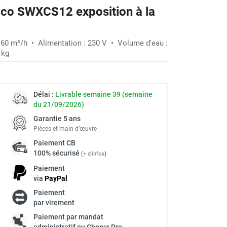
ico SWXCS12 exposition à la
 160 m³/h • Alimentation : 230 V • Volume d'eau :
 kg
Délai :
Livrable semaine 39 (semaine
du 21/09/2026)
Garantie 5 ans
Pièces et main d’œuvre
Paiement
CB
100% sécurisé
(
+ d'infos
)
Paiement
via
Pay
Pal
Paiement
à
par virement
Paiement par mandat
administratif ou Chorus Pro