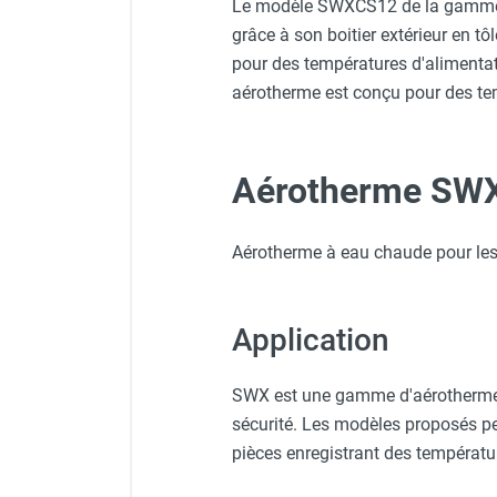
Le modèle SWXCS12 de la gamme SW
Chauffage FARM au gaz
grâce à son boitier extérieur en t
Chauffage FARM au fioul
pour des températures d'alimentat
Chauffage d'atelier granulés / bois /
aérotherme est conçu pour des tem
carton
Chaudière fixe à eau
Aérotherme fixe mural
Aérotherme SWX 
Aérotherme électrique
Aérotherme au gaz
Aérotherme à eau chaude ou froide
Aérotherme à eau chaude pour les
Aérotherme au fioul
Aérotherme pompe à chaleur
(détente directe)
Application
Chauffage mobile électrique, fioul et
gaz
SWX est une gamme d'aérothermes
Chauffage mobile électrique
sécurité. Les modèles proposés pe
Chauffage électrique soufflant
Chauffage haute température pour
pièces enregistrant des températu
étuvage industriel ou destruction