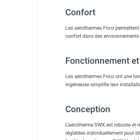
punaises de lit
Chauffage électrique infrarouge
Confort
Chauffage électrique par convection
Chauffage mobile au fioul et GNR
Les aérothermes Frico permettent 
Chauffage fioul soufflant avec
confort dans des environnements 
cheminée et réservoir intégré
Chauffage fioul soufflant avec
cheminée à raccorder sur citerne
Fonctionnement e
Chauffage fioul soufflant sans
cheminée à combustion directe
Les aérothermes Frico ont une long
Chauffage fioul
ingénieuse simplifie leur installat
infrarouge/rayonnant
Chauffage mobile au gaz propane /
butane
Conception
Chauffage mobile au gaz à
combustion directe
Chauffage mobile au gaz à
L'aérotherme SWX est robuste et 
combustion indirecte
réglables individuellement pour di
Chauffage mobile au gaz rayonnant