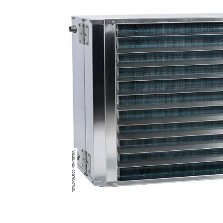
Brumisateur d'air
Coffret de brumisation
Ventilateur brumisateur
Ventilateur / extracteur d'air mobile
Brasseur d'air
Ventilateur fixe
Ventilateur industriel
Ventilateur de chantier
Ventilateur centrifuge
Ventilateur de sol
Ventilateur sur pied
Ventilateur de bureau
Ventilateur de table
Extracteur d'air mural
Extracteur d'air mural hélicoïde
Extracteur d'air mural centrifuge
Extracteur d'air mural ATEX
Extracteur d'air mural résidentiel