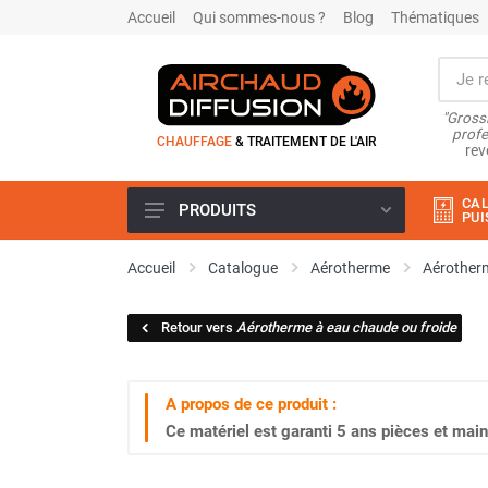
Accueil
Qui sommes-nous ?
Blog
Thématiques
"Grossi
profe
CHAUFFAGE
& TRAITEMENT DE L'AIR
rev
CAL
PRODUITS
PUI
Airchaud Location
Accueil
Catalogue
Aérotherme
Aérotherm
Climatiseur
Climatiseur mobile
Retour vers
Aérotherme à eau chaude ou froide
Climatiseur mobile résidentiel et
tertiaire
Climatiseur fixe
A propos de ce produit :
Rafraîchisseur d'air
Ce matériel est garanti
5 ans
pièces et main
Rafraichisseur d'air mobile
Rafraîchisseur d'air gainable
Rafraichisseur d’air fixe