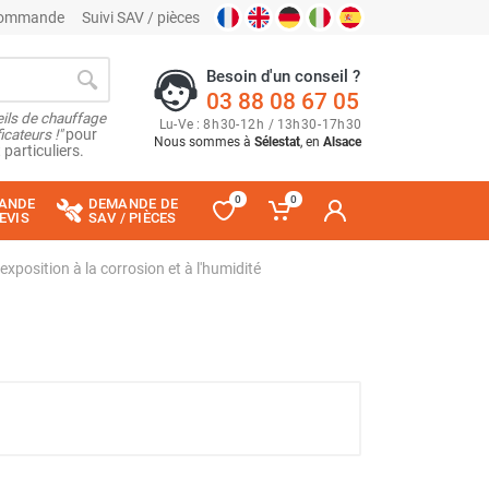
 commande
Suivi SAV / pièces
Besoin d'un conseil ?
03 88 08 67 05
ils de chauffage
Lu
-
Ve
: 8
h
30
-
12
h
/ 13
h
30
-
17
h
30
cateurs !"
pour
Nous sommes à
Sélestat
, en
Alsace
 particuliers.
0
0
ANDE
DEMANDE DE
EVIS
SAV / PIÈCES
osition à la corrosion et à l'humidité