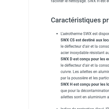
faciliter le nettoyage. SWX H est 
Chaudière mobile à eau
Chauffage mobile au bois
Gaine pour chauffage mobile
Caractéristiques p
Chauffage pour serre et bâtiment
d'élevage
Chauffage FARM au gaz
L'aérotherme SWX est dispon
Chauffage FARM au fioul
SWX CS est destiné aux loca
Chauffage mobile au gaz rayonnant
le déflecteur d'air et la co
Rideau d'air et rideau rayonnant
acier inoxydable résistant 
Rideau d'air chaud
SWX D est conçu pour les 
Rideau d'air chaud électrique
le déflecteur d'air et la co
Rideau d'air chaud encastrable
cuivre. Les ailettes en alumi
Rideau d'air eau chaude
par la poussière et les partic
Rideau d'air chaud pour pompe à
SWX H est conçu pour les l
chaleur
que pour la décontamination.
Rideau d'air pour portes tournantes
ailettes sont en aluminium a
Rideau d'air ambiant
Rideau d'air froid
Rideau isolant thermique