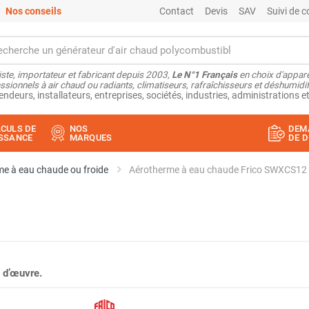
Nos conseils
Contact
Devis
SAV
Suivi de
ste, importateur et fabricant depuis 2003,
Le N°1 Français
en choix d'appare
ssionnels à air chaud ou radiants, climatiseurs, rafraîchisseurs et déshumidifi
endeurs, installateurs, entreprises, sociétés, industries, administrations et
CULS DE
NOS
DEM
SSANCE
MARQUES
DE D
e à eau chaude ou froide
Aérotherme à eau chaude Frico SWXCS12 exp
 d’œuvre.