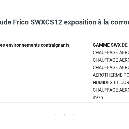
de Frico SWXCS12 exposition à la corrosi
O - HUSQVARNA
aille S - HUSQVARNA
es environnements contraignants,
GAMME SWX
DE
eanStrOm GCSi-32 - Gamme teritaire et industrielle - GWTECH
CDFT1
CHAUFFAGE AE
CHAUFFAGE AER
c avec protège-menton Smartguard PE 10H - HUSQVARNA
CHAUFFAGE AER
AEROTHERME P
HUMIDES ET CO
Taille M - HUSQVARNA
5 0-35 °C pour SWX C/D. IP65
CHAUFFAGE AER
m³/h
230V
aille L - HUSQVARNA
ge réglage interne KRT1900 - FRICO