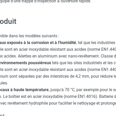
équipé d'une trappe d'inspection à ouverture rapide.
roduit
ible dans les modèles suivants :
ux exposés à la corrosion et à l'humidité
, tel que les industries
nsole sont en acier inoxydable résistant aux acides (norme EN1.44
aux acides. Ailettes en aluminium avec nano-revêtement. Classe 
environnements poussiéreux
tels que les sites industriels et les 
nsole sont en acier inoxydable résistant aux acides (norme EN1.44
nium sont séparées par des interstices de 4,2 mm, pour réduire le
ules.
ocaux à haute température
, jusqu'à 70 °C, par exemple pour le s
 Le boîtier est en acier inoxydable (norme EN1.4016). Batterie 
vec revêtement hydrophile pour faciliter le nettoyage et prolonger