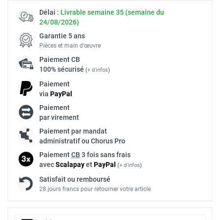
Délai :
Livrable semaine 35 (semaine du
24/08/2026)
Garantie 5 ans
Pièces et main d’œuvre
Paiement
CB
100% sécurisé
(
+ d'infos
)
Paiement
via
Pay
Pal
Paiement
par virement
Paiement par mandat
administratif ou Chorus Pro
Paiement
CB
3 fois sans frais
avec
Scalapay
et
Pay
Pal
(
+ d'infos
)
Satisfait ou remboursé
28 jours francs pour retourner votre article