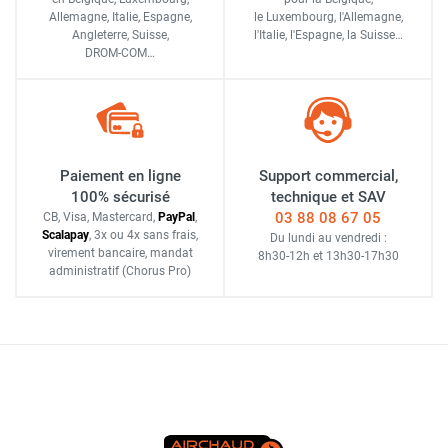
Allemagne, Italie, Espagne,
le Luxembourg,
l'Allemagne,
Angleterre, Suisse,
l'Italie,
l'Espagne,
la Suisse…
DROM-COM…
Paiement en ligne
Support commercial,
100% sécurisé
technique et SAV
03 88 08 67 05
CB, Visa, Mastercard,
Pay
Pal
,
Scalapay
,
3x ou 4x sans frais
,
Du lundi au vendredi :
virement bancaire
, mandat
8h30-12h
et
13h30-17h30
administratif
(Chorus Pro)