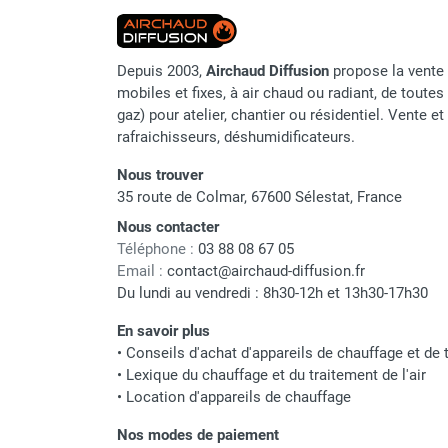
punaises de lit
Chauffage électrique infrarouge
Chauffage électrique par convection
Depuis 2003,
Airchaud Diffusion
propose la vente 
Chauffage mobile au fioul et GNR
mobiles et fixes, à air chaud ou radiant, de toutes 
Chauffage fioul soufflant avec
gaz) pour atelier, chantier ou résidentiel. Vente e
cheminée et réservoir intégré
rafraichisseurs, déshumidificateurs.
Chauffage fioul soufflant avec
cheminée à raccorder sur citerne
Nous trouver
35 route de Colmar, 67600 Sélestat, France
Chauffage fioul soufflant sans
cheminée à combustion directe
Nous contacter
Chauffage fioul
Téléphone :
03 88 08 67 05
infrarouge/rayonnant
Email :
contact@airchaud-diffusion.fr
Du lundi au vendredi : 8h30-12h et 13h30-17h30
Chauffage mobile au gaz propane /
butane
En savoir plus
Chauffage mobile au gaz à
•
Conseils d'achat d'appareils de chauffage et de t
combustion directe
•
Lexique du chauffage et du traitement de l'air
Chauffage mobile au gaz à
•
Location d'appareils de chauffage
combustion indirecte
Nos modes de paiement
Chauffage mobile au gaz rayonnant