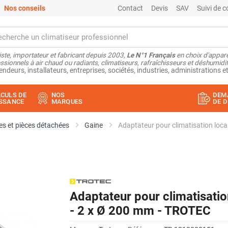
Nos conseils
Contact
Devis
SAV
Suivi de
ste, importateur et fabricant depuis 2003,
Le N°1 Français
en choix d'appare
ssionnels à air chaud ou radiants, climatiseurs, rafraîchisseurs et déshumidifi
endeurs, installateurs, entreprises, sociétés, industries, administrations et
CULS DE
NOS
DEM
SSANCE
MARQUES
DE D
s et pièces détachées
Gaine
Adaptateur pour climatisation loc
Adaptateur pour climatisati
- 2 x Ø 200 mm - TROTEC