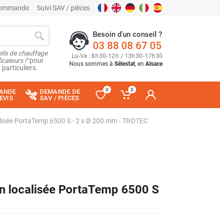
 commande
Suivi SAV / pièces
Besoin d'un conseil ?
03 88 08 67 05
ils de chauffage
Lu
-
Ve
: 8
h
30
-
12
h
/ 13
h
30
-
17
h
30
cateurs !"
pour
Nous sommes à
Sélestat
, en
Alsace
 particuliers.
0
0
ANDE
DEMANDE DE
EVIS
SAV / PIÈCES
alisée PortaTemp 6500 S - 2 x Ø 200 mm - TROTEC
on localisée PortaTemp 6500 S