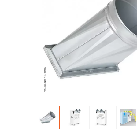
Brumisateur d'air
Coffret de brumisation
Ventilateur brumisateur
Ventilateur / extracteur d'air mobile
Brasseur d'air
Ventilateur fixe
Ventilateur industriel
Ventilateur de chantier
Ventilateur centrifuge
Ventilateur de sol
Ventilateur sur pied
Ventilateur de bureau
Ventilateur de table
Extracteur d'air mural
Extracteur d'air mural hélicoïde
Extracteur d'air mural centrifuge
Extracteur d'air mural ATEX
Extracteur d'air mural résidentiel