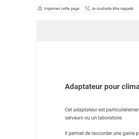
Déstratificateur ventilateur de
Imprimer cette page
Je souhaite être rappelé
plafond
Déstratificateur industriel à pales
Déstratificateur industriel caréné
Déstratificateur de plafond design
Déstratificateur Airius
VMC
Caisson d'Extraction VMC Collective
Caisson d'Extraction VMC tertiaire
Déshumidificateur d'air
Déshumidificateur mobile
professionnel
Adaptateur pour clim
Déshumidificateur fixe
Déshumidificateur de maison et de
confort
Cet adaptateur est particulièreme
Déshumidificateur à adsorption /
serveurs ou un laboratoire.
Climatiseur mobile monoph
Déshydrateur
Humidificateur d'air
Il permet de raccorder une gaine po
Purificateur d'air