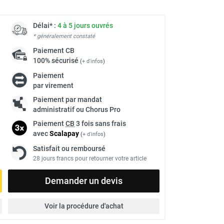
Délai* :
4 à 5 jours ouvrés
* généralement constaté
Paiement
CB
100% sécurisé
(
+ d'infos
)
Paiement
par virement
Paiement par mandat
administratif ou Chorus Pro
Paiement
CB
3 fois sans frais
avec
Scalapay
(
+ d'infos
)
Satisfait ou remboursé
28 jours francs pour retourner votre article
Demander un devis
Voir la procédure d'achat