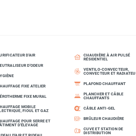
URIFICATEUR D'AIR
CHAUDIÈRE À AIR PULSÉ
RÉSIDENTIEL
EUTRALISEUR D'ODEUR
VENTILO-CONVECTEUR,
CONVECTEUR ET RADIATEU
YGIÈNE
PLAFOND CHAUFFANT
HAUFFAGE FIXE ATELIER
PLANCHER ET CÂBLE
ÉROTHERME FIXE MURAL
CHAUFFANTS
HAUFFAGE MOBILE
CÂBLE ANTI-GEL
LECTRIQUE, FIOUL ET GAZ
BRÛLEUR CHAUDIÈRE
HAUFFAGE POUR SERRE ET
ÂTIMENT D'ÉLEVAGE
CUVE ET STATION DE
DISTRIBUTION
IDEAU D'AIR ET RIDEAU