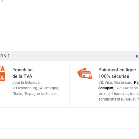
30
ON ?
Trotec
Franchise
Paiement en ligne
1210000151
de la TVA
100% sécurisé
pour la Belgique,
CB, Visa, Mastercard,
Pa
4052138016428
le Luxembourg,
l'Allemagne,
Scalapay
,
3x ou 4x sans 
l'Italie,
l'Espagne,
la Suisse…
virement bancaire
, man
ACCESSOIRES
administratif
(Chorus Pr