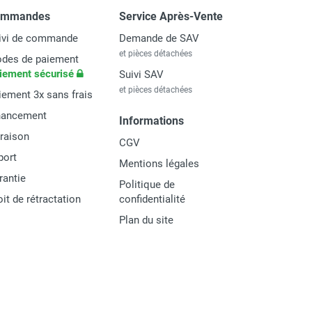
ommandes
Service Après-Vente
ivi de commande
Demande de SAV
et pièces détachées
des de paiement
iement sécurisé
Suivi SAV
et pièces détachées
iement 3x sans frais
nancement
Informations
vraison
CGV
port
Mentions légales
rantie
Politique de
oit de rétractation
confidentialité
Plan du site