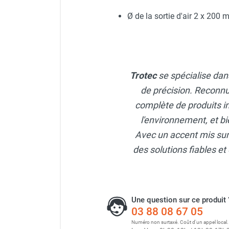
Neutraliseur d'odeur
Ø de la sortie d'air 2 x 200 
Hygiène
Sèche-main et sèche-cheveux
Distributeur de savon
Chauffage fixe atelier
Chauffage d'atelier fixe au fioul et
Trotec
se spécialise dans
GNR
de précision. Reconnu
Chauffage au fioul avec réservoir
complète de produits i
intégré
Chauffage au fioul à raccorder sur
l'environnement, et bi
citerne
Avec un accent mis sur l
Aérotherme au fioul
des solutions fiables et 
Chauffage polycombustible / huile
Chauffage d'atelier fixe avec brûleur
gaz
Chauffage d'atelier suspendu
Une question sur ce produit 
Chauffage suspendu au fioul
03 88 08 67 05
Chauffage suspendu au gaz
Numéro non surtaxé. Coût d'un appel local.
Chauffage FARM