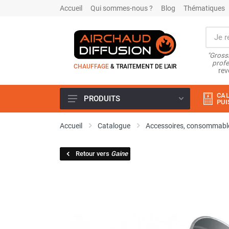
Accueil
Qui sommes-nous ?
Blog
Thématiques
"Grossi
profe
CHAUFFAGE
& TRAITEMENT DE L'AIR
rev
CAL
PRODUITS
PUI
Airchaud Location
Accueil
Catalogue
Accessoires, consommable
Climatiseur
Climatiseur mobile
Retour vers
Gaine
Climatiseur mobile résidentiel et
tertiaire
Climatiseur fixe
Rafraîchisseur d'air
Rafraichisseur d'air mobile
Rafraîchisseur d'air gainable
Rafraichisseur d’air fixe