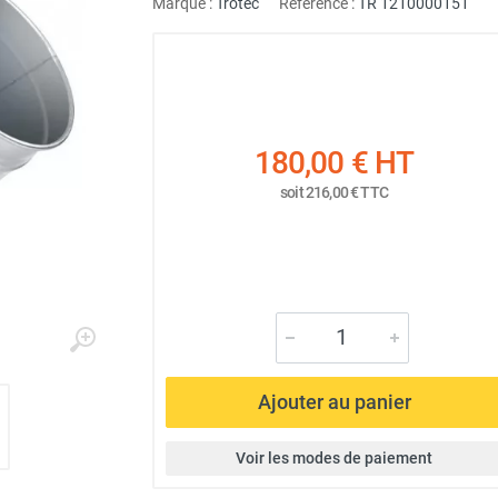
Marque :
Trotec
Référence :
TR 1210000151
180,00 €
HT
soit
216,00 €
TTC
Ajouter au panier
Voir les modes de paiement