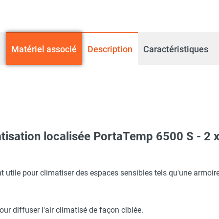
Matériel associé
Description
Caractéristiques
atisation localisée PortaTemp 6500 S - 
nt utile pour climatiser des espaces sensibles tels qu'une armo
asé PortaTemp PT 6500 S - TROTEC
ur diffuser l'air climatisé de façon ciblée.