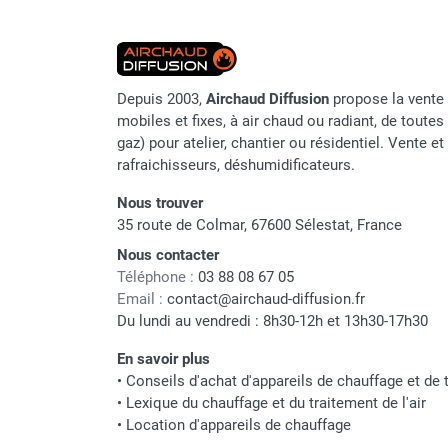
punaises de lit
Chauffage électrique infrarouge
Chauffage électrique par convection
Chauffage mobile au fioul et GNR
Depuis 2003,
Airchaud Diffusion
propose la vente 
Chauffage fioul soufflant avec
mobiles et fixes, à air chaud ou radiant, de toutes 
cheminée et réservoir intégré
gaz) pour atelier, chantier ou résidentiel. Vente e
Chauffage fioul soufflant avec
rafraichisseurs, déshumidificateurs.
cheminée à raccorder sur citerne
Chauffage fioul soufflant sans
Nous trouver
cheminée à combustion directe
35 route de Colmar, 67600 Sélestat, France
Chauffage fioul
Nous contacter
infrarouge/rayonnant
Téléphone :
03 88 08 67 05
Chauffage mobile au gaz propane /
Email :
contact@airchaud-diffusion.fr
butane
Du lundi au vendredi : 8h30-12h et 13h30-17h30
Chauffage mobile au gaz à
En savoir plus
combustion directe
•
Conseils d'achat d'appareils de chauffage et de t
Chauffage mobile au gaz à
•
Lexique du chauffage et du traitement de l'air
combustion indirecte
•
Location d'appareils de chauffage
Chauffage mobile au gaz rayonnant