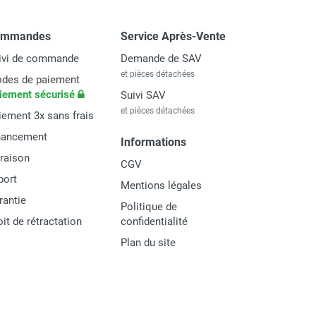
ommandes
Service Après-Vente
ivi de commande
Demande de SAV
et pièces détachées
des de paiement
iement sécurisé
Suivi SAV
et pièces détachées
iement 3x sans frais
nancement
Informations
vraison
CGV
port
Mentions légales
rantie
Politique de
oit de rétractation
confidentialité
Plan du site