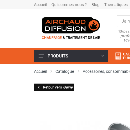
Accueil
Qui sommes-nous ?
Blog
Thématiques
"Grossi
profe
CHAUFFAGE
& TRAITEMENT DE L'AIR
rev
CAL
PRODUITS
PUI
Airchaud Location
Accueil
Catalogue
Accessoires, consommable
Climatiseur
Climatiseur mobile
Retour vers
Gaine
Climatiseur mobile résidentiel et
tertiaire
Climatiseur fixe
Rafraîchisseur d'air
Rafraichisseur d'air mobile
Rafraîchisseur d'air gainable
Rafraichisseur d’air fixe