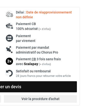
Délai :
Date de réapprovisionnement
non définie
Paiement
CB
100% sécurisé
(
+ d'infos
)
Paiement
par virement
Paiement par mandat
administratif ou Chorus Pro
Paiement
CB
3 fois sans frais
avec
Scalapay
(
+ d'infos
)
Satisfait ou remboursé
28 jours francs pour retourner votre article
r un devis
Voir la procédure d'achat