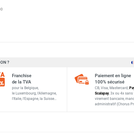
30
ON ?
Trotec
Franchise
Paiement en ligne
1210000153
de la TVA
100% sécurisé
pour la Belgique,
CB, Visa, Mastercard,
Pa
4052138021545
le Luxembourg,
l'Allemagne,
Scalapay
,
3x ou 4x sans 
l'Italie,
l'Espagne,
la Suisse…
virement bancaire
, man
ACCESSOIRES
administratif
(Chorus Pr