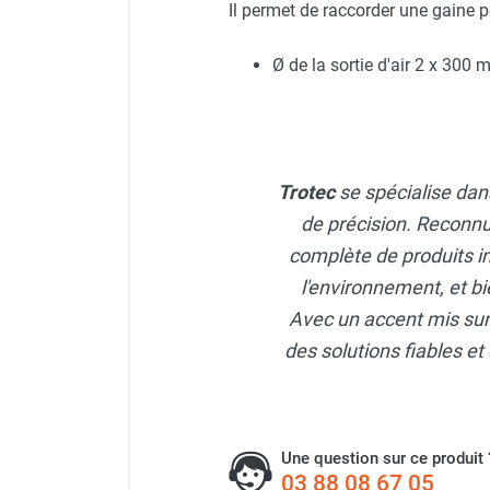
Il permet de raccorder une gaine po
Neutraliseur d'odeur
Hygiène
Ø de la sortie d'air 2 x 300 
Sèche-main et sèche-cheveux
Distributeur de savon
Chauffage fixe atelier
Chauffage d'atelier fixe au fioul et
GNR
Trotec
se spécialise dans
Chauffage au fioul avec réservoir
de précision. Reconnu
intégré
Chauffage au fioul à raccorder sur
complète de produits i
citerne
l'environnement, et bi
Aérotherme au fioul
Avec un accent mis sur l
Chauffage polycombustible / huile
des solutions fiables et 
Chauffage d'atelier fixe avec brûleur
gaz
Chauffage d'atelier suspendu
Chauffage suspendu au fioul
Une question sur ce produit 
Chauffage suspendu au gaz
03 88 08 67 05
Chauffage FARM