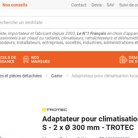
Nos conseils
Contact
Devis
SAV
Suivi de
ste, importateur et fabricant depuis 2003,
Le N°1 Français
en choix d'appare
ssionnels à air chaud ou radiants, climatiseurs, rafraîchisseurs et déshumidifi
endeurs, installateurs, entreprises, sociétés, industries, administrations et
CULS DE
NOS
DEM
SSANCE
MARQUES
DE D
s et pièces détachées
Gaine
Adaptateur pour climatisation loc
Adaptateur pour climatisati
S - 2 x Ø 300 mm - TROTEC