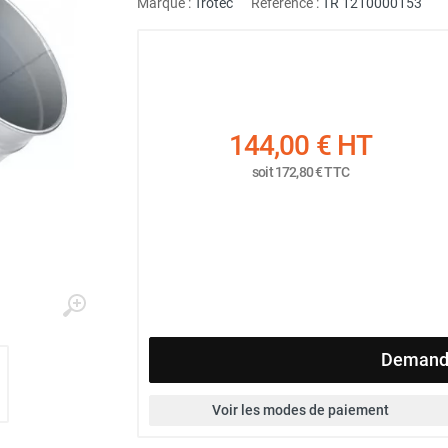
Marque :
Trotec
Référence :
TR 1210000153
144,00 €
HT
soit
172,80 €
TTC
Demande
Voir les modes de paiement