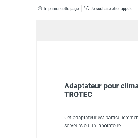
Déstratificateur ventilateur de
Imprimer cette page
Je souhaite être rappelé
plafond
Déstratificateur industriel à pales
Déstratificateur industriel caréné
Déstratificateur de plafond design
Déstratificateur Airius
VMC
Caisson d'Extraction VMC Collective
Caisson d'Extraction VMC tertiaire
Déshumidificateur d'air
Déshumidificateur mobile
professionnel
Adaptateur pour clima
Déshumidificateur fixe
TROTEC
Déshumidificateur de maison et de
confort
Déshumidificateur à adsorption /
Climatiseur mobile triphas
Cet adaptateur est particulièreme
Déshydrateur
serveurs ou un laboratoire.
Humidificateur d'air
Purificateur d'air