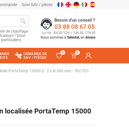
 commande
Suivi SAV / pièces
Besoin d'un conseil ?
03 88 08 67 05
ils de chauffage
Lu
-
Ve
: 8
h
30
-
12
h
/ 13
h
30
-
17
h
30
cateurs !"
pour
Nous sommes à
Sélestat
, en
Alsace
 particuliers.
0
0
ANDE
DEMANDE DE
EVIS
SAV / PIÈCES
alisée PortaTemp 15000 S - 2 x Ø 300 mm - TROTEC
on localisée PortaTemp 15000