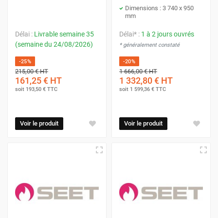
Dimensions : 3 740 x 950
mm
Délai :
Livrable semaine 35
Délai* :
1 à 2 jours ouvrés
(semaine du 24/08/2026)
* généralement constaté
-25%
-20%
215,00 €
HT
1 666,00 €
HT
161,25 €
HT
1 332,80 €
HT
soit
193,50 €
TTC
soit
1 599,36 €
TTC
Voir le produit
Voir le produit