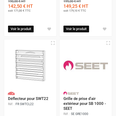
190,00 €
HT
199,00 €
HT
142,50 €
HT
149,25 €
HT
soit
171,00 €
TTC
soit
179,10 €
TTC
Voir le produit
Voir le produit
Déflecteur pour SWT22
Grille de prise d'air
extérieur pour SB 1000 -
Réf. :
FR SWTCL22
SEET
Réf. :
SE GRE1000