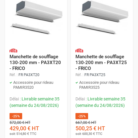
Manchette de soufflage
Manchette de soufflage
130-200 mm - PA3XT20
130-200 mm - PA3XT25
- FRICO
- FRICO
Réf. :
FR PA3XT20
Réf. :
FR PA3XT25
Accessoire pour rideau
Accessoire pour rideau
PAMIR3520
PAMIR3525
Délai :
Livrable semaine 35
Délai :
Livrable semaine 35
(semaine du 24/08/2026)
(semaine du 24/08/2026)
-25%
-25%
572,00 €
HT
667,00 €
HT
429,00 €
HT
500,25 €
HT
soit
514,80 €
TTC
soit
600,30 €
TTC