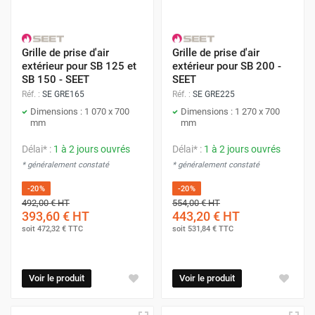
Grille de prise d'air
Grille de prise d'air
extérieur pour SB 125 et
extérieur pour SB 200 -
SB 150 - SEET
SEET
Réf. :
SE GRE165
Réf. :
SE GRE225
Dimensions : 1 070 x 700
Dimensions : 1 270 x 700
mm
mm
Délai* :
1 à 2 jours ouvrés
Délai* :
1 à 2 jours ouvrés
* généralement constaté
* généralement constaté
-20%
-20%
492,00 €
HT
554,00 €
HT
393,60 €
HT
443,20 €
HT
soit
472,32 €
TTC
soit
531,84 €
TTC
Voir le produit
Voir le produit