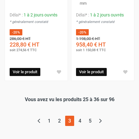
mm
Délai* :
1 à 2 jours ouvrés
Délai* :
1 à 2 jours ouvrés
* généralement constaté
* généralement constaté
-20%
-20%
286,00 €
HT
1 198,00 €
HT
228,80 €
HT
958,40 €
HT
soit
274,56 €
TTC
soit
1 150,08 €
TTC
Voir le produit
Voir le produit
Vous avez vu les produits 25 à 36 sur 96
(page actuelle)
1
2
3
4
5