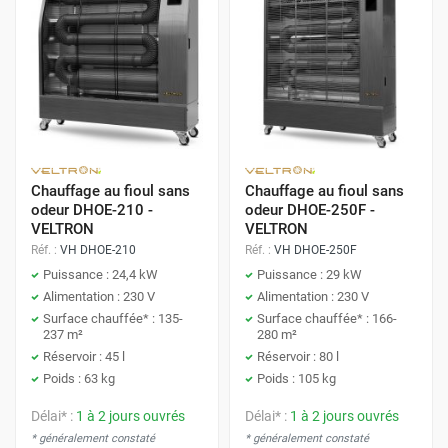
Chauffage au fioul sans
Chauffage au fioul sans
odeur DHOE-210 -
odeur DHOE-250F -
VELTRON
VELTRON
Réf. :
VH DHOE-210
Réf. :
VH DHOE-250F
Puissance : 24,4 kW
Puissance : 29 kW
Alimentation : 230 V
Alimentation : 230 V
Surface chauffée* : 135-
Surface chauffée* : 166-
237 m²
280 m²
Réservoir : 45 l
Réservoir : 80 l
Poids : 63 kg
Poids : 105 kg
Délai* :
1 à 2 jours ouvrés
Délai* :
1 à 2 jours ouvrés
* généralement constaté
* généralement constaté