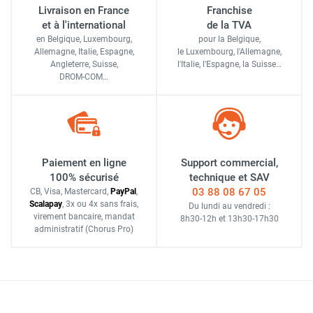
Livraison en France
Franchise
et à l'international
de la TVA
en Belgique, Luxembourg,
pour la Belgique,
Allemagne, Italie, Espagne,
le Luxembourg,
l'Allemagne,
Angleterre, Suisse,
l'Italie,
l'Espagne,
la Suisse…
DROM-COM…
Paiement en ligne
Support commercial,
100% sécurisé
technique et SAV
03 88 08 67 05
CB, Visa, Mastercard,
Pay
Pal
,
Scalapay
,
3x ou 4x sans frais
,
Du lundi au vendredi :
virement bancaire
, mandat
8h30-12h
et
13h30-17h30
administratif
(Chorus Pro)