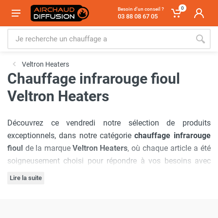
0
Besoin d'un conseil ?
03 88 08 67 05
Veltron Heaters
Chauffage infrarouge fioul
Veltron Heaters
Découvrez ce vendredi notre sélection de produits
exceptionnels, dans notre catégorie
chauffage infrarouge
fioul
de la marque
Veltron Heaters
, où chaque article a été
soigneusement choisi pour répondre à vos besoins avec
précision.
Lire la suite
Notre engagement à offrir
les meilleurs prix du marché
est
inébranlable, garantissant que vous bénéficierez d'offres