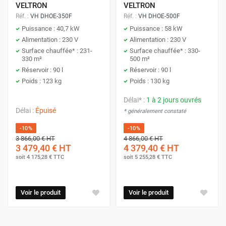
VELTRON
VELTRON
Réf. :
VH DHOE-350F
Réf. :
VH DHOE-500F
Puissance : 40,7 kW
Puissance : 58 kW
Alimentation : 230 V
Alimentation : 230 V
Surface chauffée* : 231-
Surface chauffée* : 330-
330 m²
500 m²
Réservoir : 90 l
Réservoir : 90 l
Poids : 123 kg
Poids : 130 kg
Délai* :
1 à 2 jours ouvrés
Délai :
Épuisé
* généralement constaté
-10%
-10%
3 866,00 €
HT
4 866,00 €
HT
3 479,40 €
HT
4 379,40 €
HT
soit
4 175,28 €
TTC
soit
5 255,28 €
TTC
Voir le produit
Voir le produit