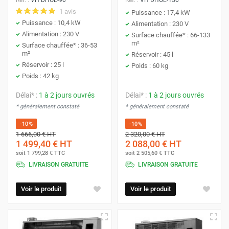
1 avis
Puissance : 17,4 kW
Puissance : 10,4 kW
Alimentation : 230 V
Alimentation : 230 V
Surface chauffée* : 66-133
m²
Surface chauffée* : 36-53
m²
Réservoir : 45 l
Réservoir : 25 l
Poids : 60 kg
Poids : 42 kg
Délai* :
1 à 2 jours ouvrés
Délai* :
1 à 2 jours ouvrés
* généralement constaté
* généralement constaté
-10%
-10%
1 666,00 €
HT
2 320,00 €
HT
1 499,40 €
HT
2 088,00 €
HT
soit
1 799,28 €
TTC
soit
2 505,60 €
TTC
LIVRAISON GRATUITE
LIVRAISON GRATUITE
Voir le produit
Voir le produit